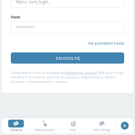
Hasło
nie pamiętam hasła
ZALOGUJ SIĘ
Zalogowanie oznacza akceptację
Regulaminu serwisu
Wykop.pl w jego
aktualnym brzmieniu. Jeśli nie akceptujesz Regulaminu w całości,
prosimy o niekorzystanie z serwisu.
Główna
Wykopalisko
Hity
Mikroblog