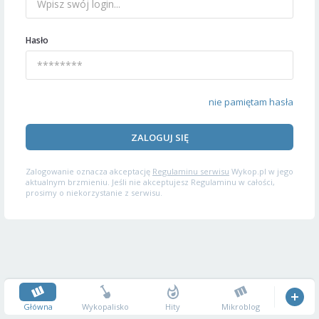
Hasło
nie pamiętam hasła
ZALOGUJ SIĘ
Zalogowanie oznacza akceptację
Regulaminu serwisu
Wykop.pl w jego
aktualnym brzmieniu. Jeśli nie akceptujesz Regulaminu w całości,
prosimy o niekorzystanie z serwisu.
Główna
Wykopalisko
Hity
Mikroblog