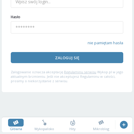
Hasło
nie pamiętam hasła
ZALOGUJ SIĘ
Zalogowanie oznacza akceptację
Regulaminu serwisu
Wykop.pl w jego
aktualnym brzmieniu. Jeśli nie akceptujesz Regulaminu w całości,
prosimy o niekorzystanie z serwisu.
Główna
Wykopalisko
Hity
Mikroblog