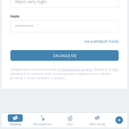
Hasło
nie pamiętam hasła
ZALOGUJ SIĘ
Zalogowanie oznacza akceptację
Regulaminu serwisu
Wykop.pl w jego
aktualnym brzmieniu. Jeśli nie akceptujesz Regulaminu w całości,
prosimy o niekorzystanie z serwisu.
Główna
Wykopalisko
Hity
Mikroblog