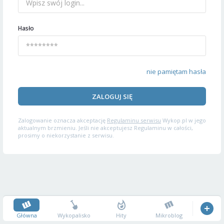
Hasło
nie pamiętam hasła
ZALOGUJ SIĘ
Zalogowanie oznacza akceptację
Regulaminu serwisu
Wykop.pl w jego
aktualnym brzmieniu. Jeśli nie akceptujesz Regulaminu w całości,
prosimy o niekorzystanie z serwisu.
Główna
Wykopalisko
Hity
Mikroblog