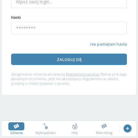
Hasło
nie pamiętam hasła
ZALOGUJ SIĘ
Zalogowanie oznacza akceptację
Regulaminu serwisu
Wykop.pl w jego
aktualnym brzmieniu. Jeśli nie akceptujesz Regulaminu w całości,
prosimy o niekorzystanie z serwisu.
Główna
Wykopalisko
Hity
Mikroblog