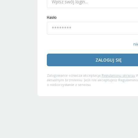
Hasło
ni
ZALOGUJ SIĘ
Zalogowanie oznacza akceptację
Regulaminu serwisu
W
aktualnym brzmieniu. Jeśli nie akceptujesz Regulaminu
o niekorzystanie z serwisu.