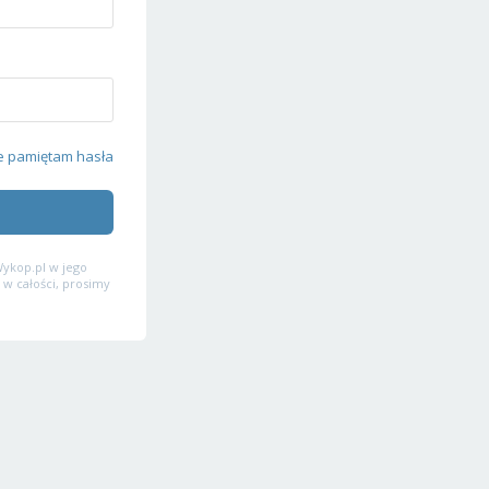
e pamiętam hasła
ykop.pl w jego
 w całości, prosimy