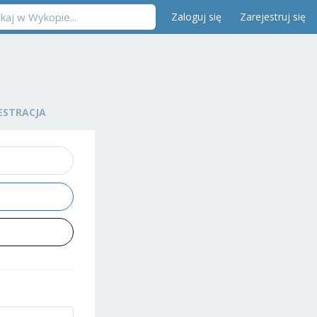
Zaloguj się
Zarejestruj się
ESTRACJA