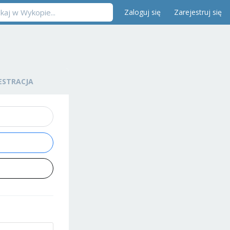
Zaloguj się
Zarejestruj się
ESTRACJA