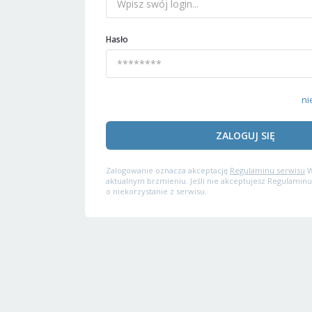
Hasło
ni
ZALOGUJ SIĘ
Zalogowanie oznacza akceptację
Regulaminu serwisu
W
aktualnym brzmieniu. Jeśli nie akceptujesz Regulaminu
o niekorzystanie z serwisu.