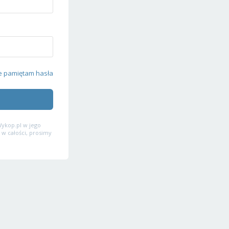
e pamiętam hasła
ykop.pl w jego
 w całości, prosimy