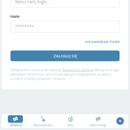
Hasło
nie pamiętam hasła
ZALOGUJ SIĘ
Zalogowanie oznacza akceptację
Regulaminu serwisu
Wykop.pl w jego
aktualnym brzmieniu. Jeśli nie akceptujesz Regulaminu w całości,
prosimy o niekorzystanie z serwisu.
Główna
Wykopalisko
Hity
Mikroblog