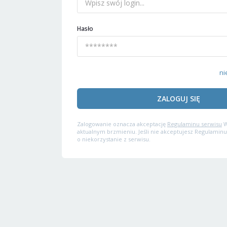
Hasło
ni
ZALOGUJ SIĘ
Zalogowanie oznacza akceptację
Regulaminu serwisu
W
aktualnym brzmieniu. Jeśli nie akceptujesz Regulaminu
o niekorzystanie z serwisu.