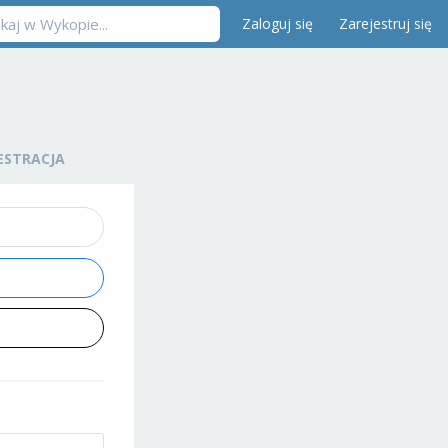
Zaloguj się
Zarejestruj się
ESTRACJA