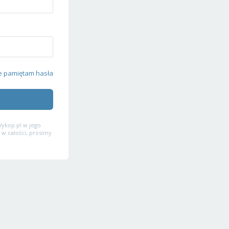
e pamiętam hasła
ykop.pl w jego
 w całości, prosimy