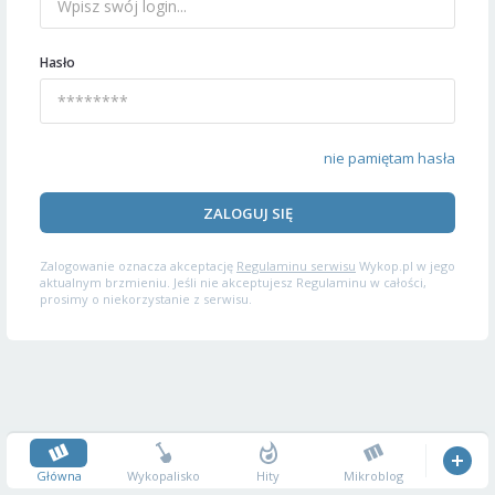
Hasło
nie pamiętam hasła
ZALOGUJ SIĘ
Zalogowanie oznacza akceptację
Regulaminu serwisu
Wykop.pl w jego
aktualnym brzmieniu. Jeśli nie akceptujesz Regulaminu w całości,
prosimy o niekorzystanie z serwisu.
Główna
Wykopalisko
Hity
Mikroblog