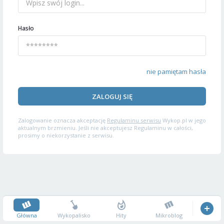
Hasło
nie pamiętam hasła
ZALOGUJ SIĘ
Zalogowanie oznacza akceptację
Regulaminu serwisu
Wykop.pl w jego
aktualnym brzmieniu. Jeśli nie akceptujesz Regulaminu w całości,
prosimy o niekorzystanie z serwisu.
Główna
Wykopalisko
Hity
Mikroblog