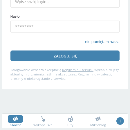
Hasło
nie pamiętam hasła
ZALOGUJ SIĘ
Zalogowanie oznacza akceptację
Regulaminu serwisu
Wykop.pl w jego
aktualnym brzmieniu. Jeśli nie akceptujesz Regulaminu w całości,
prosimy o niekorzystanie z serwisu.
Główna
Wykopalisko
Hity
Mikroblog