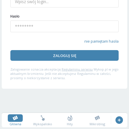
Hasło
nie pamiętam hasła
ZALOGUJ SIĘ
Zalogowanie oznacza akceptację
Regulaminu serwisu
Wykop.pl w jego
aktualnym brzmieniu. Jeśli nie akceptujesz Regulaminu w całości,
prosimy o niekorzystanie z serwisu.
Główna
Wykopalisko
Hity
Mikroblog