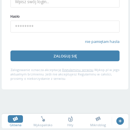
Hasło
nie pamiętam hasła
ZALOGUJ SIĘ
Zalogowanie oznacza akceptację
Regulaminu serwisu
Wykop.pl w jego
aktualnym brzmieniu. Jeśli nie akceptujesz Regulaminu w całości,
prosimy o niekorzystanie z serwisu.
Główna
Wykopalisko
Hity
Mikroblog