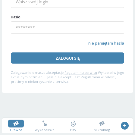
Hasło
nie pamiętam hasła
ZALOGUJ SIĘ
Zalogowanie oznacza akceptację
Regulaminu serwisu
Wykop.pl w jego
aktualnym brzmieniu. Jeśli nie akceptujesz Regulaminu w całości,
prosimy o niekorzystanie z serwisu.
Główna
Wykopalisko
Hity
Mikroblog