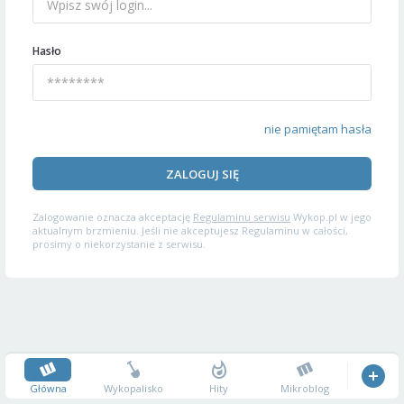
Hasło
nie pamiętam hasła
ZALOGUJ SIĘ
Zalogowanie oznacza akceptację
Regulaminu serwisu
Wykop.pl w jego
aktualnym brzmieniu. Jeśli nie akceptujesz Regulaminu w całości,
prosimy o niekorzystanie z serwisu.
Główna
Wykopalisko
Hity
Mikroblog