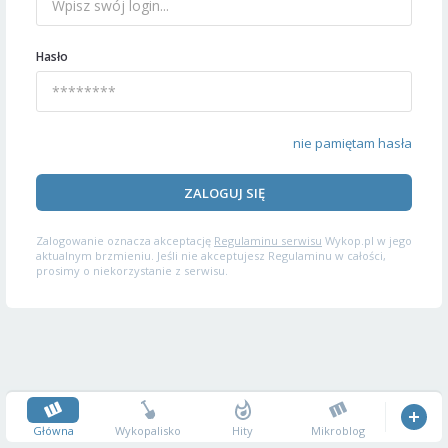
Hasło
nie pamiętam hasła
ZALOGUJ SIĘ
Zalogowanie oznacza akceptację
Regulaminu serwisu
Wykop.pl w jego
aktualnym brzmieniu. Jeśli nie akceptujesz Regulaminu w całości,
prosimy o niekorzystanie z serwisu.
Główna
Wykopalisko
Hity
Mikroblog