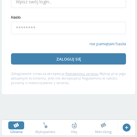
Hasło
nie pamiętam hasła
ZALOGUJ SIĘ
Zalogowanie oznacza akceptację
Regulaminu serwisu
Wykop.pl w jego
aktualnym brzmieniu. Jeśli nie akceptujesz Regulaminu w całości,
prosimy o niekorzystanie z serwisu.
Główna
Wykopalisko
Hity
Mikroblog