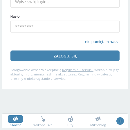
Hasło
nie pamiętam hasła
ZALOGUJ SIĘ
Zalogowanie oznacza akceptację
Regulaminu serwisu
Wykop.pl w jego
aktualnym brzmieniu. Jeśli nie akceptujesz Regulaminu w całości,
prosimy o niekorzystanie z serwisu.
Główna
Wykopalisko
Hity
Mikroblog