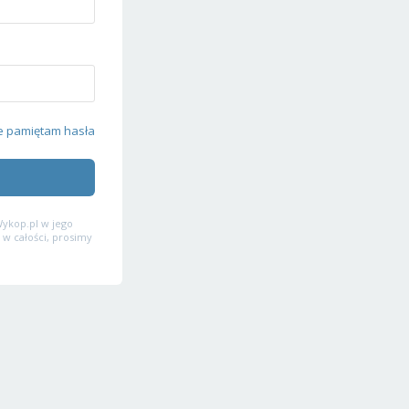
e pamiętam hasła
ykop.pl w jego
 w całości, prosimy