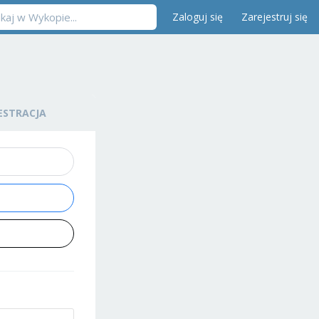
Zaloguj się
Zarejestruj się
ESTRACJA