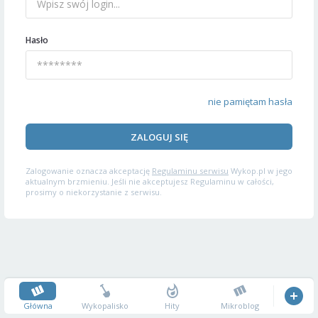
Hasło
nie pamiętam hasła
ZALOGUJ SIĘ
Zalogowanie oznacza akceptację
Regulaminu serwisu
Wykop.pl w jego
aktualnym brzmieniu. Jeśli nie akceptujesz Regulaminu w całości,
prosimy o niekorzystanie z serwisu.
Główna
Wykopalisko
Hity
Mikroblog