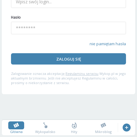
Hasło
nie pamiętam hasła
ZALOGUJ SIĘ
Zalogowanie oznacza akceptację
Regulaminu serwisu
Wykop.pl w jego
aktualnym brzmieniu. Jeśli nie akceptujesz Regulaminu w całości,
prosimy o niekorzystanie z serwisu.
Główna
Wykopalisko
Hity
Mikroblog