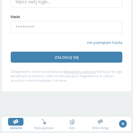
Hasło
nie pamiętam hasła
ZALOGUJ SIĘ
Zalogowanie oznacza akceptację
Regulaminu serwisu
Wykop.pl w jego
aktualnym brzmieniu. Jeśli nie akceptujesz Regulaminu w całości,
prosimy o niekorzystanie z serwisu.
Główna
Wykopalisko
Hity
Mikroblog