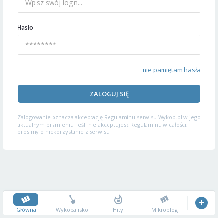
Hasło
nie pamiętam hasła
ZALOGUJ SIĘ
Zalogowanie oznacza akceptację
Regulaminu serwisu
Wykop.pl w jego
aktualnym brzmieniu. Jeśli nie akceptujesz Regulaminu w całości,
prosimy o niekorzystanie z serwisu.
Główna
Wykopalisko
Hity
Mikroblog