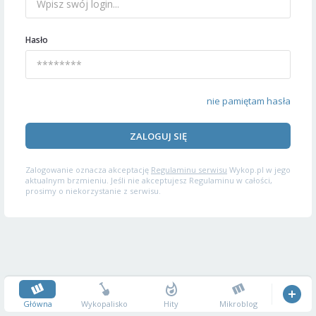
Hasło
nie pamiętam hasła
ZALOGUJ SIĘ
Zalogowanie oznacza akceptację
Regulaminu serwisu
Wykop.pl w jego
aktualnym brzmieniu. Jeśli nie akceptujesz Regulaminu w całości,
prosimy o niekorzystanie z serwisu.
Główna
Wykopalisko
Hity
Mikroblog