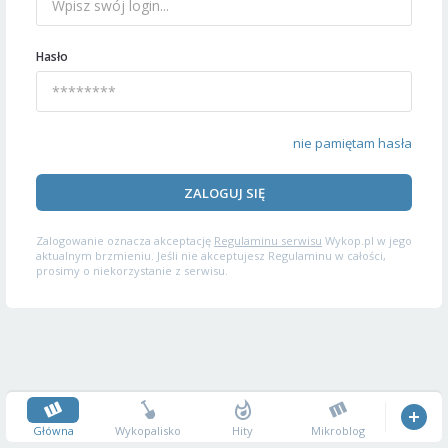
Hasło
nie pamiętam hasła
ZALOGUJ SIĘ
Zalogowanie oznacza akceptację
Regulaminu serwisu
Wykop.pl w jego
aktualnym brzmieniu. Jeśli nie akceptujesz Regulaminu w całości,
prosimy o niekorzystanie z serwisu.
Główna
Wykopalisko
Hity
Mikroblog