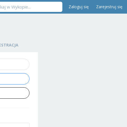
Zaloguj się
Zarejestruj się
ESTRACJA