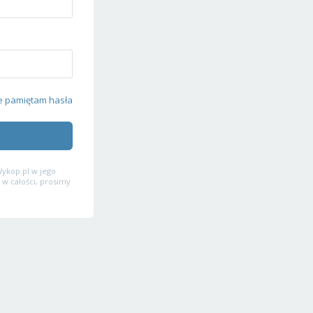
e pamiętam hasła
ykop.pl w jego
 w całości, prosimy