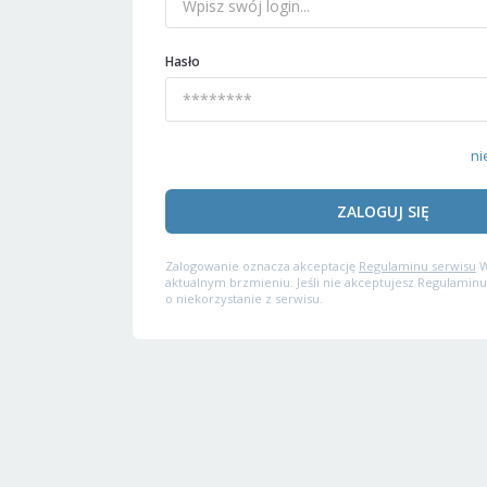
Hasło
ni
ZALOGUJ SIĘ
Zalogowanie oznacza akceptację
Regulaminu serwisu
W
aktualnym brzmieniu. Jeśli nie akceptujesz Regulaminu
o niekorzystanie z serwisu.