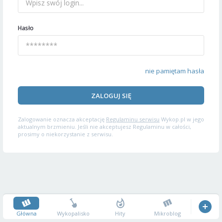
Hasło
nie pamiętam hasła
ZALOGUJ SIĘ
Zalogowanie oznacza akceptację
Regulaminu serwisu
Wykop.pl w jego
aktualnym brzmieniu. Jeśli nie akceptujesz Regulaminu w całości,
prosimy o niekorzystanie z serwisu.
Główna
Wykopalisko
Hity
Mikroblog