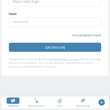
Hasło
nie pamiętam hasła
ZALOGUJ SIĘ
Zalogowanie oznacza akceptację
Regulaminu serwisu
Wykop.pl w jego
aktualnym brzmieniu. Jeśli nie akceptujesz Regulaminu w całości,
prosimy o niekorzystanie z serwisu.
Główna
Wykopalisko
Hity
Mikroblog