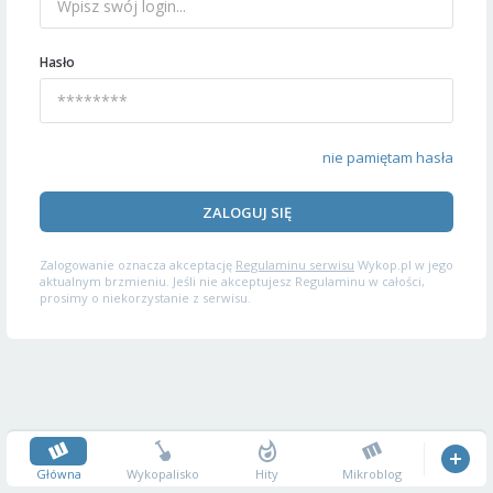
Hasło
nie pamiętam hasła
ZALOGUJ SIĘ
Zalogowanie oznacza akceptację
Regulaminu serwisu
Wykop.pl w jego
aktualnym brzmieniu. Jeśli nie akceptujesz Regulaminu w całości,
prosimy o niekorzystanie z serwisu.
Główna
Wykopalisko
Hity
Mikroblog