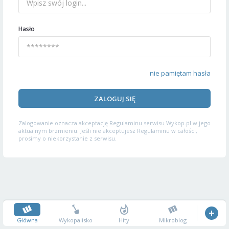
Hasło
nie pamiętam hasła
ZALOGUJ SIĘ
Zalogowanie oznacza akceptację
Regulaminu serwisu
Wykop.pl w jego
aktualnym brzmieniu. Jeśli nie akceptujesz Regulaminu w całości,
prosimy o niekorzystanie z serwisu.
Główna
Wykopalisko
Hity
Mikroblog