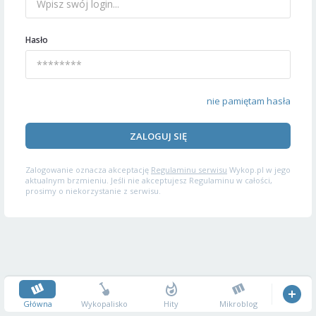
Hasło
nie pamiętam hasła
ZALOGUJ SIĘ
Zalogowanie oznacza akceptację
Regulaminu serwisu
Wykop.pl w jego
aktualnym brzmieniu. Jeśli nie akceptujesz Regulaminu w całości,
prosimy o niekorzystanie z serwisu.
Główna
Wykopalisko
Hity
Mikroblog