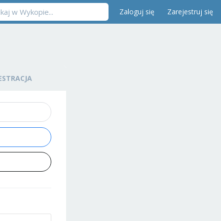
Zaloguj się
Zarejestruj się
ESTRACJA