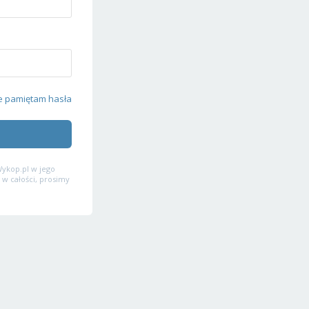
e pamiętam hasła
ykop.pl w jego
 w całości, prosimy