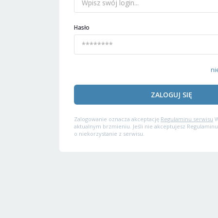
Hasło
ni
ZALOGUJ SIĘ
Zalogowanie oznacza akceptację
Regulaminu serwisu
W
aktualnym brzmieniu. Jeśli nie akceptujesz Regulaminu
o niekorzystanie z serwisu.