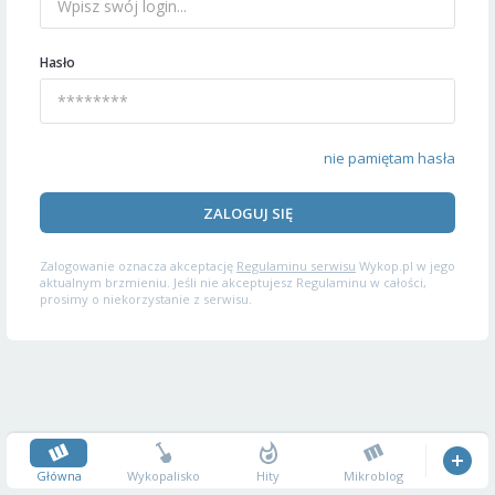
Hasło
nie pamiętam hasła
ZALOGUJ SIĘ
Zalogowanie oznacza akceptację
Regulaminu serwisu
Wykop.pl w jego
aktualnym brzmieniu. Jeśli nie akceptujesz Regulaminu w całości,
prosimy o niekorzystanie z serwisu.
Główna
Wykopalisko
Hity
Mikroblog