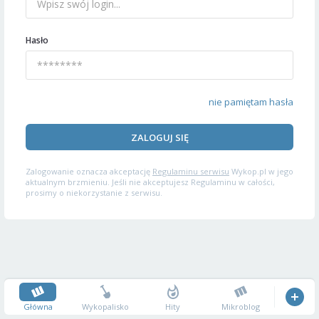
Hasło
nie pamiętam hasła
ZALOGUJ SIĘ
Zalogowanie oznacza akceptację
Regulaminu serwisu
Wykop.pl w jego
aktualnym brzmieniu. Jeśli nie akceptujesz Regulaminu w całości,
prosimy o niekorzystanie z serwisu.
Główna
Wykopalisko
Hity
Mikroblog