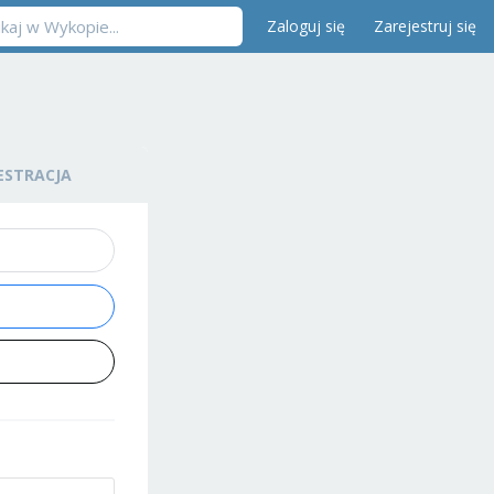
Zaloguj się
Zarejestruj się
ESTRACJA