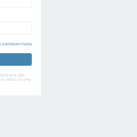
e pamiętam hasła
ykop.pl w jego
 w całości, prosimy