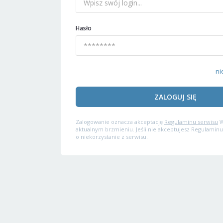
Hasło
ni
ZALOGUJ SIĘ
Zalogowanie oznacza akceptację
Regulaminu serwisu
W
aktualnym brzmieniu. Jeśli nie akceptujesz Regulaminu
o niekorzystanie z serwisu.