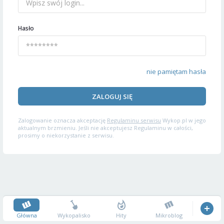
Hasło
nie pamiętam hasła
ZALOGUJ SIĘ
Zalogowanie oznacza akceptację
Regulaminu serwisu
Wykop.pl w jego
aktualnym brzmieniu. Jeśli nie akceptujesz Regulaminu w całości,
prosimy o niekorzystanie z serwisu.
Główna
Wykopalisko
Hity
Mikroblog