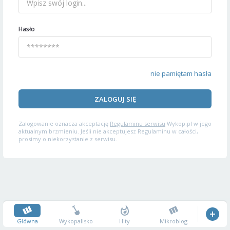
Hasło
nie pamiętam hasła
ZALOGUJ SIĘ
Zalogowanie oznacza akceptację
Regulaminu serwisu
Wykop.pl w jego
aktualnym brzmieniu. Jeśli nie akceptujesz Regulaminu w całości,
prosimy o niekorzystanie z serwisu.
Główna
Wykopalisko
Hity
Mikroblog