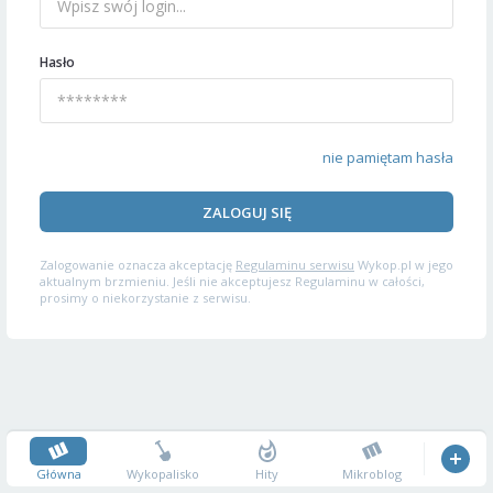
Hasło
nie pamiętam hasła
ZALOGUJ SIĘ
Zalogowanie oznacza akceptację
Regulaminu serwisu
Wykop.pl w jego
aktualnym brzmieniu. Jeśli nie akceptujesz Regulaminu w całości,
prosimy o niekorzystanie z serwisu.
Główna
Wykopalisko
Hity
Mikroblog