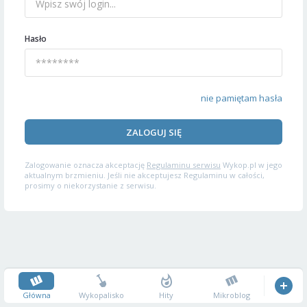
Hasło
nie pamiętam hasła
ZALOGUJ SIĘ
Zalogowanie oznacza akceptację
Regulaminu serwisu
Wykop.pl w jego
aktualnym brzmieniu. Jeśli nie akceptujesz Regulaminu w całości,
prosimy o niekorzystanie z serwisu.
Główna
Wykopalisko
Hity
Mikroblog