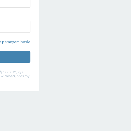
e pamiętam hasła
ykop.pl w jego
 w całości, prosimy