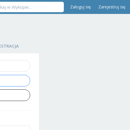
Zaloguj się
Zarejestruj się
ESTRACJA