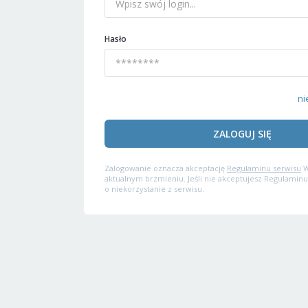
Hasło
ni
ZALOGUJ SIĘ
Zalogowanie oznacza akceptację
Regulaminu serwisu
W
aktualnym brzmieniu. Jeśli nie akceptujesz Regulaminu
o niekorzystanie z serwisu.