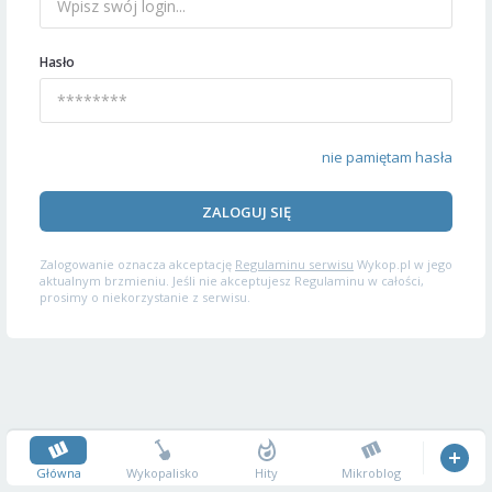
Hasło
nie pamiętam hasła
ZALOGUJ SIĘ
Zalogowanie oznacza akceptację
Regulaminu serwisu
Wykop.pl w jego
aktualnym brzmieniu. Jeśli nie akceptujesz Regulaminu w całości,
prosimy o niekorzystanie z serwisu.
Główna
Wykopalisko
Hity
Mikroblog