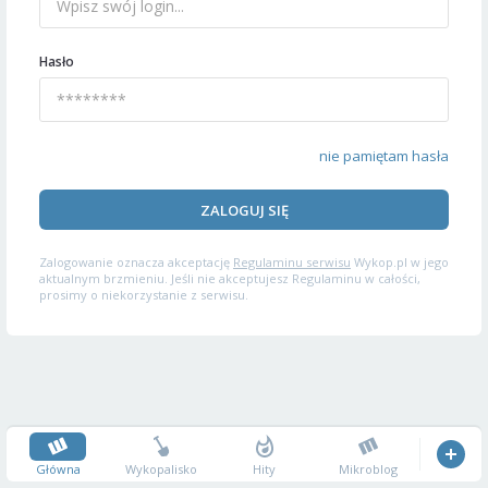
Hasło
nie pamiętam hasła
ZALOGUJ SIĘ
Zalogowanie oznacza akceptację
Regulaminu serwisu
Wykop.pl w jego
aktualnym brzmieniu. Jeśli nie akceptujesz Regulaminu w całości,
prosimy o niekorzystanie z serwisu.
Główna
Wykopalisko
Hity
Mikroblog