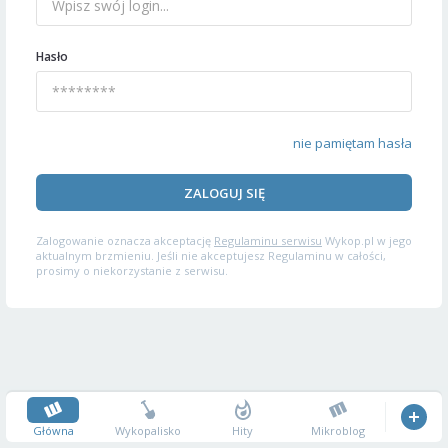
Hasło
nie pamiętam hasła
ZALOGUJ SIĘ
Zalogowanie oznacza akceptację
Regulaminu serwisu
Wykop.pl w jego
aktualnym brzmieniu. Jeśli nie akceptujesz Regulaminu w całości,
prosimy o niekorzystanie z serwisu.
Główna
Wykopalisko
Hity
Mikroblog