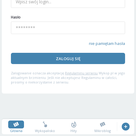
Hasło
nie pamiętam hasła
ZALOGUJ SIĘ
Zalogowanie oznacza akceptację
Regulaminu serwisu
Wykop.pl w jego
aktualnym brzmieniu. Jeśli nie akceptujesz Regulaminu w całości,
prosimy o niekorzystanie z serwisu.
Główna
Wykopalisko
Hity
Mikroblog