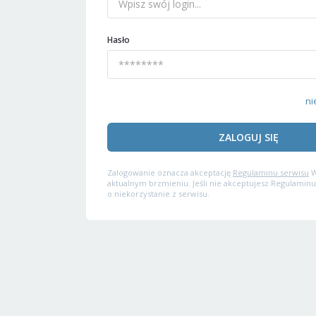
Hasło
ni
ZALOGUJ SIĘ
Zalogowanie oznacza akceptację
Regulaminu serwisu
W
aktualnym brzmieniu. Jeśli nie akceptujesz Regulaminu
o niekorzystanie z serwisu.