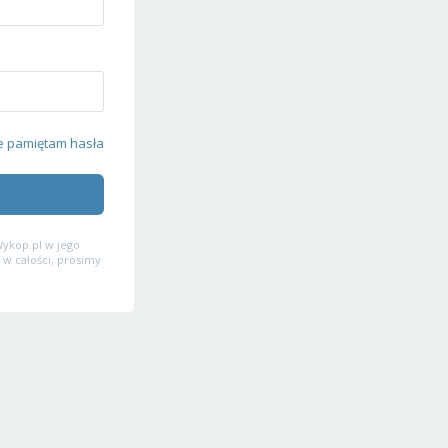
e pamiętam hasła
ykop.pl w jego
 w całości, prosimy