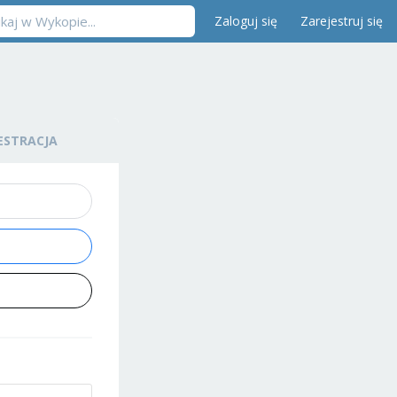
Zaloguj się
Zarejestruj się
ESTRACJA