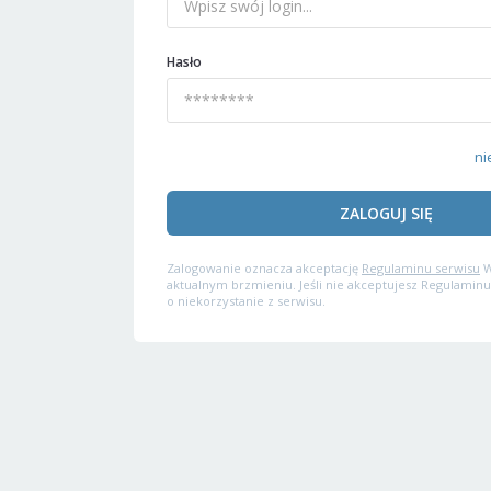
Hasło
ni
ZALOGUJ SIĘ
Zalogowanie oznacza akceptację
Regulaminu serwisu
W
aktualnym brzmieniu. Jeśli nie akceptujesz Regulaminu
o niekorzystanie z serwisu.