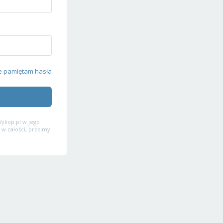
e pamiętam hasła
ykop.pl w jego
 w całości, prosimy