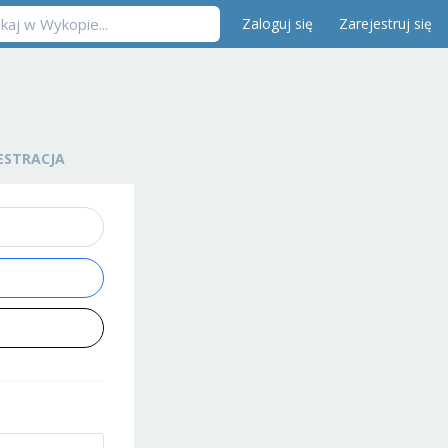
Zaloguj się
Zarejestruj się
ESTRACJA