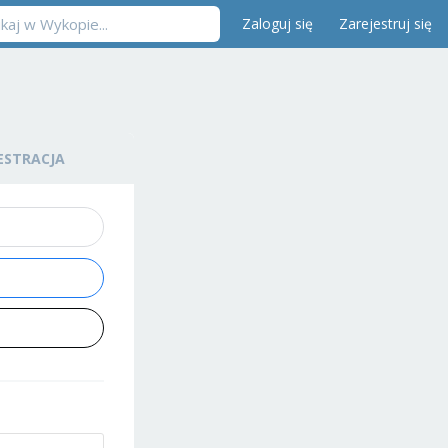
Zaloguj się
Zarejestruj się
ESTRACJA