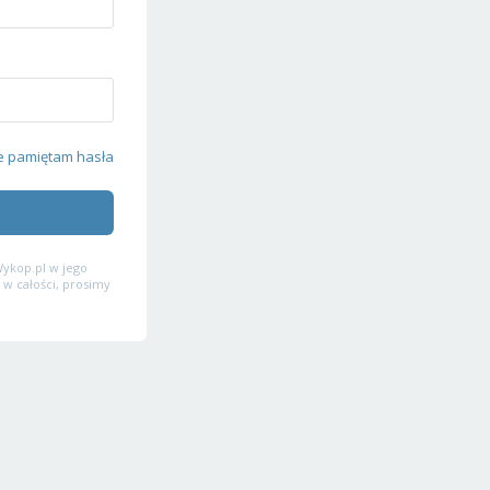
e pamiętam hasła
ykop.pl w jego
 w całości, prosimy