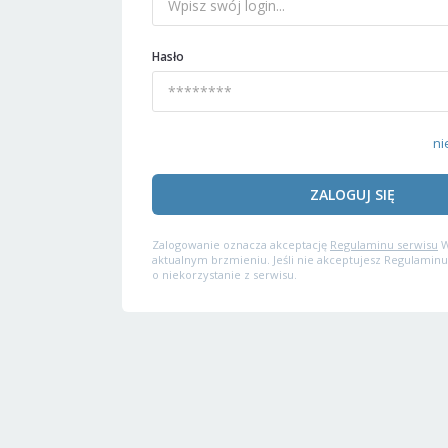
Hasło
ni
ZALOGUJ SIĘ
Zalogowanie oznacza akceptację
Regulaminu serwisu
W
aktualnym brzmieniu. Jeśli nie akceptujesz Regulaminu
o niekorzystanie z serwisu.