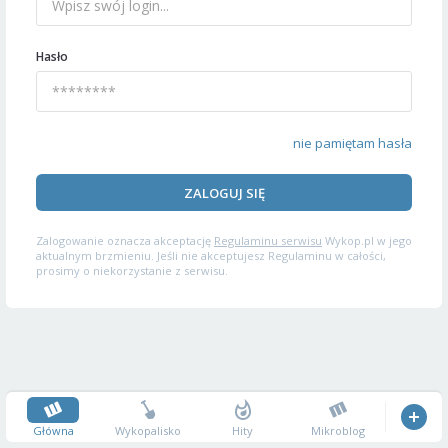
Hasło
nie pamiętam hasła
ZALOGUJ SIĘ
Zalogowanie oznacza akceptację
Regulaminu serwisu
Wykop.pl w jego
aktualnym brzmieniu. Jeśli nie akceptujesz Regulaminu w całości,
prosimy o niekorzystanie z serwisu.
Główna
Wykopalisko
Hity
Mikroblog